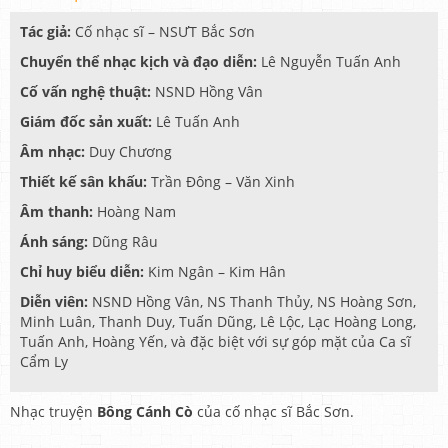
Tác giả:
Cố nhạc sĩ – NSƯT Bắc Sơn
Chuyển thể nhạc kịch và đạo diễn:
Lê Nguyễn Tuấn Anh
Cố vấn nghệ thuật:
NSND Hồng Vân
Giám đốc sản xuất:
Lê Tuấn Anh
Âm nhạc:
Duy Chương
Thiết kế sân khấu:
Trần Đông – Văn Xinh
Âm thanh:
Hoàng Nam
Ánh sáng:
Dũng Râu
Chỉ huy biểu diễn:
Kim Ngân – Kim Hân
Diễn viên:
NSND Hồng Vân, NS Thanh Thủy, NS Hoàng Sơn,
Minh Luân, Thanh Duy, Tuấn Dũng, Lê Lộc, Lạc Hoàng Long,
Tuấn Anh, Hoàng Yến, và đặc biệt với sự góp mặt của Ca sĩ
Cẩm Ly
Nhạc truyện
Bông Cánh Cò
của cố nhạc sĩ Bắc Sơn.