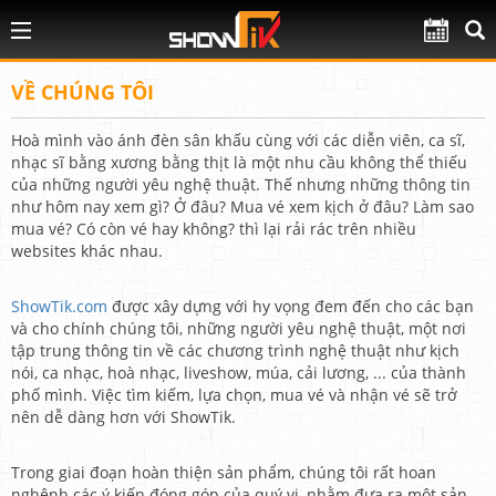
VỀ CHÚNG TÔI
Hoà mình vào ánh đèn sân khấu cùng với các diễn viên, ca sĩ,
nhạc sĩ bằng xương bằng thịt là một nhu cầu không thể thiếu
của những người yêu nghệ thuật. Thế nhưng những thông tin
như hôm nay xem gì? Ở đâu? Mua vé xem kịch ở đâu? Làm sao
mua vé? Có còn vé hay không? thì lại rải rác trên nhiều
websites khác nhau.
ShowTik.com
được xây dựng với hy vọng đem đến cho các bạn
và cho chính chúng tôi, những người yêu nghệ thuật, một nơi
tập trung thông tin về các chương trình nghệ thuật như kịch
nói, ca nhạc, hoà nhạc, liveshow, múa, cải lương, ... của thành
phố mình. Việc tìm kiếm, lựa chọn, mua vé và nhận vé sẽ trở
nên dễ dàng hơn với ShowTik.
Trong giai đoạn hoàn thiện sản phẩm, chúng tôi rất hoan
nghênh các ý kiến đóng góp của quý vị, nhằm đưa ra một sản