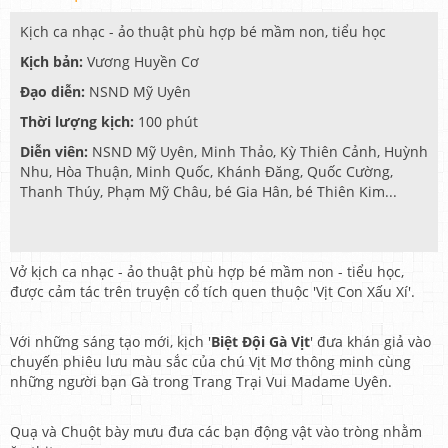
Kịch ca nhạc - ảo thuật phù hợp bé mầm non, tiểu học
Kịch bản:
Vương Huyền Cơ
Đạo diễn:
NSND Mỹ Uyên
Thời lượng kịch:
100 phút
Diễn viên:
NSND Mỹ Uyên, Minh Thảo, Kỳ Thiên Cảnh, Huỳnh
Nhu, Hòa Thuận, Minh Quốc, Khánh Đăng, Quốc Cường,
Thanh Thúy, Phạm Mỹ Châu, bé Gia Hân, bé Thiên Kim...
Vở kịch ca nhạc - ảo thuật phù hợp bé mầm non - tiểu học,
được cảm tác trên truyện cổ tích quen thuộc 'Vịt Con Xấu Xí'.
Với những sáng tạo mới, kịch '
Biệt Đội Gà Vịt
' đưa khán giả vào
chuyến phiêu lưu màu sắc của chú Vịt Mơ thông minh cùng
những người bạn Gà trong Trang Trại Vui Madame Uyên.
Quạ và Chuột bày mưu đưa các bạn động vật vào tròng nhằm